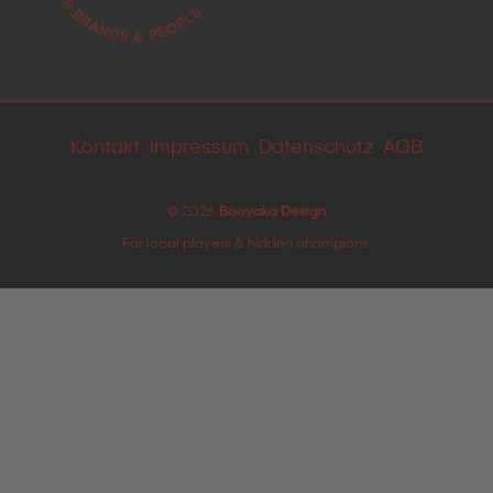
Kontakt
Impressum
Datenschutz
AGB
© 2026
Booyaka Design
For local players & hidden champions.