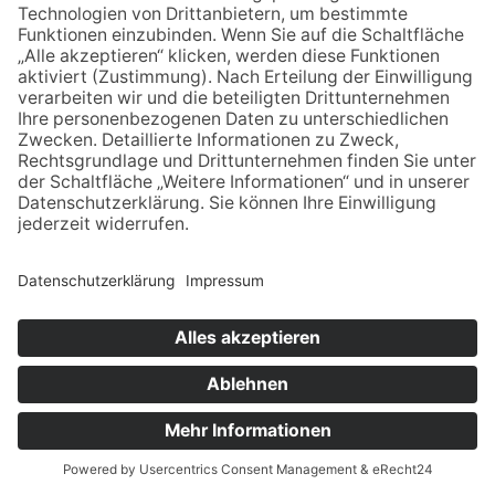
Webpublikums) erforderlich sind (notwendige
Cookies), werden auf Grundlage von Art. 6
Abs. 1 lit. f DSGVO gespeichert, sofern keine
andere Rechtsgrundlage angegeben wird. Der
Websitebetreiber hat ein berechtigtes
Interesse an der Speicherung von
notwendigen Cookies zur technisch
fehlerfreien und optimierten Bereitstellung
seiner Dienste. Sofern eine Einwilligung zur
Speicherung von Cookies und vergleichbaren
Wiedererkennungstechnologien abgefragt
wurde, erfolgt die Verarbeitung ausschließlich
auf Grundlage dieser Einwilligung (Art. 6 Abs. 1
lit. a DSGVO und § 25 Abs. 1 TDDDG); die
Einwilligung ist jederzeit widerrufbar.
Sie können Ihren Browser so einstellen, dass