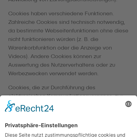
Cookies haben verschiedene Funktionen.
Zahlreiche Cookies sind technisch notwendig,
da bestimmte Webseitenfunktionen ohne diese
nicht funktionieren würden (z. B. die
Warenkorbfunktion oder die Anzeige von
Videos). Andere Cookies können zur
Auswertung des Nutzerverhaltens oder zu
Werbezwecken verwendet werden.
Cookies, die zur Durchführung des
elektronischen Kommunikationsvorgangs, zur
Bereitstellung bestimmter, von Ihnen
erwünschter Funktionen (z. B. für die
Warenkorbfunktion) oder zur Optimierung der
Website (z. B. Cookies zur Messung des