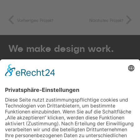
Vorheriges Projekt
Nächstes Projekt
We make design work.
Strategische Gestaltung für den Erfolg von
Menschen & Marken – analog & digital.
Let’s talk business!