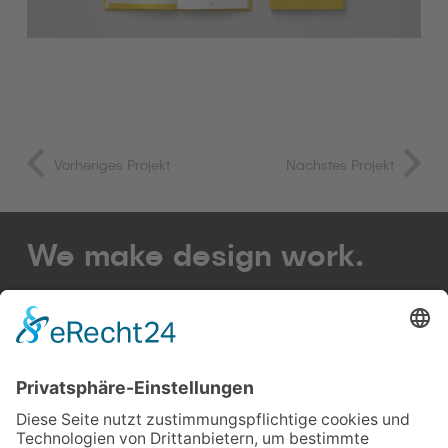
Vorheriges Projekt
Nächstes Projekt
We make design work.
Strategische Gestaltung für den Erfolg von
Menschen & Marken – analog & digital.
Let’s talk business!